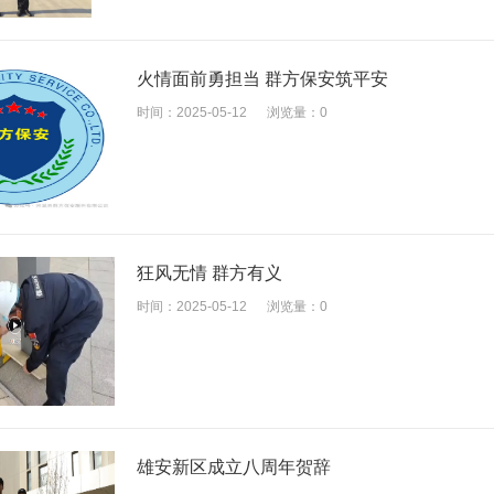
火情面前勇担当 群方保安筑平安
时间：2025-05-12
浏览量：0
狂风无情 群方有义
时间：2025-05-12
浏览量：0
雄安新区成立八周年贺辞