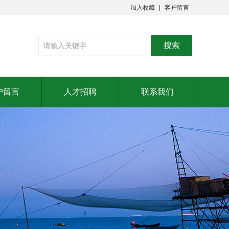
加入收藏
客户留言
户留言
人才招聘
联系我们