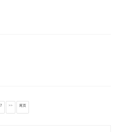
/7
>>
尾页