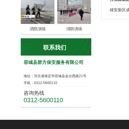
雄安新区
消防演练
消防演练
联系我们
容城县群方保安服务有限公司
地址：河北省保定市容城县金台西路21号
手机：0312-5600110
咨询热线
0312-5600110