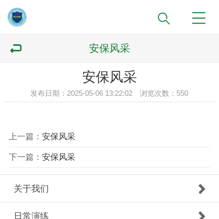
安保风采
安保风采
发布日期：2025-05-06 13:22:02 浏览次数：
550
上一篇：
安保风采
下一篇：
安保风采
关于我们
日常演练